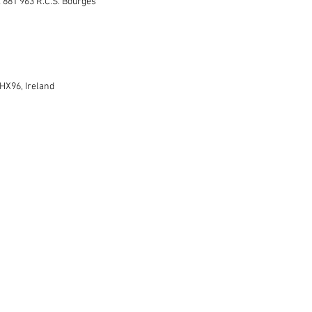
 881 963 R.C.S. Bourges
2HX96, Ireland