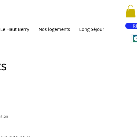
R
Le Haut Berry
Nos logements
Long Séjour
ES
illon