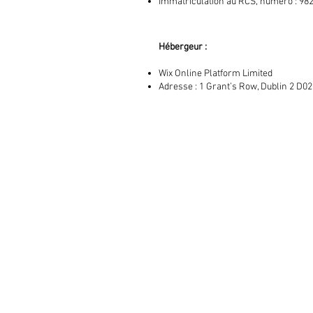
Immatriculation au RCS, numéro : 982
​Hébergeur :
Wix Online Platform Limited
Adresse : 1 Grant’s Row, Dublin 2 D0