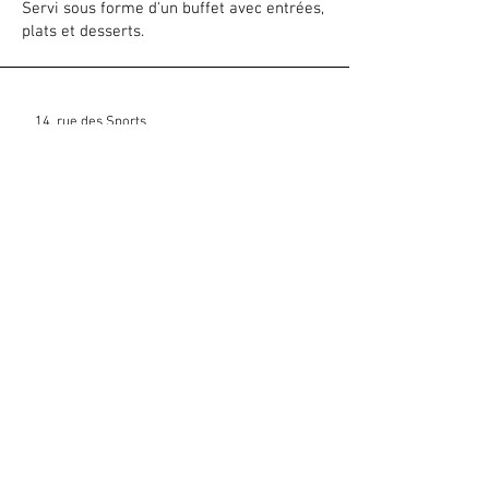
Servi sous forme d'un buffet avec entrées,
plats et desserts.
14, rue des Sports
18 220 Les Aix D'Angillon, France |
09 83 22 30 68
Nous contacter
Inscrivez-vous a notre liste de diffusion
Rejoindre
Mentions légales
Politique en matière de cookies