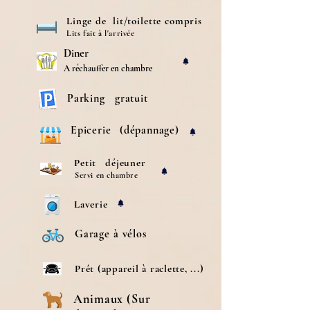
Linge de
lit/toilette compris
Lits fait à l'arrivée
Diner
A réc
h
auffer en c
ha
mbre
Parking
gratuit
Epicerie
(dépannage)
Petit
déjeuner
Servi en chambre
Laverie
Garage
à vélos
Prêt (appareil à raclette, ...)
Animaux (Sur