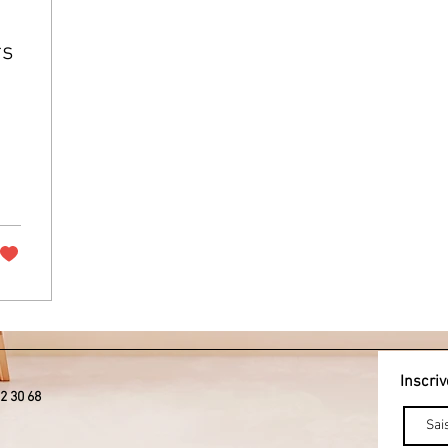
rs
Inscriv
2 30 68