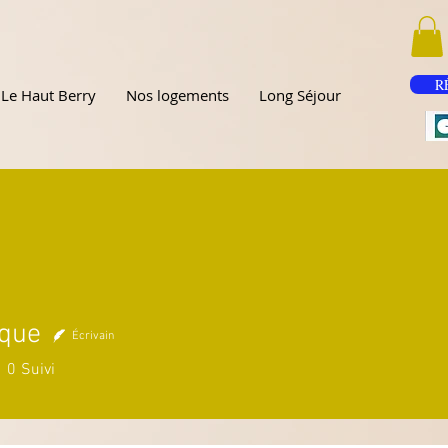
R
Le Haut Berry
Nos logements
Long Séjour
ique
Écrivain
e
0
Suivi