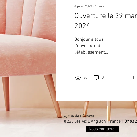
4 janv. 2024
∙
1
min
Ouverture le 29 ma
2024
Bonjour à tous,
L'ouverture de
l'établissement
approche... Nous sommes
très heureux de pouvoir
vous accueillir dès le 29
mars 2024. A...
30
0
1
14, rue des Sports
18 220 Les Aix D'Angillon, France |
09 83 2
Nous contacter